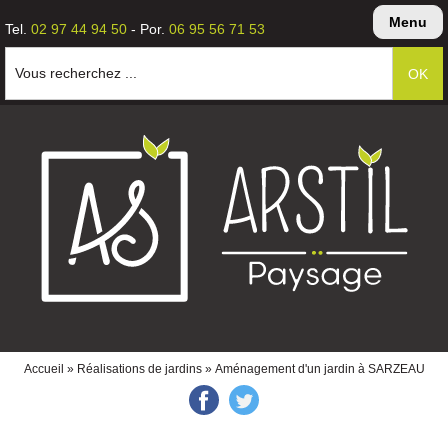
Menu
Tel.
02 97 44 94 50
- Por.
06 95 56 71 53
Vous recherchez ...
Accueil
»
Réalisations de jardins
» Aménagement d'un jardin à SARZEAU