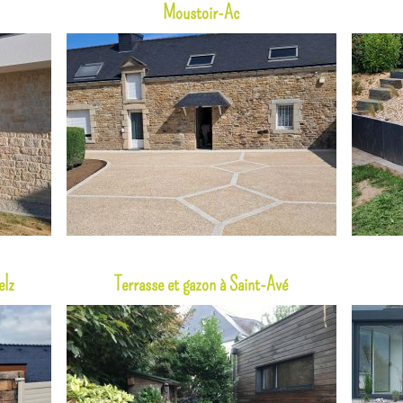
Moustoir-Ac
elz
Terrasse et gazon à Saint-Avé