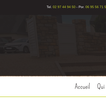
Tel.
02 97 44 94 50
- Por.
06 95 56 71 
Accueil
Qui