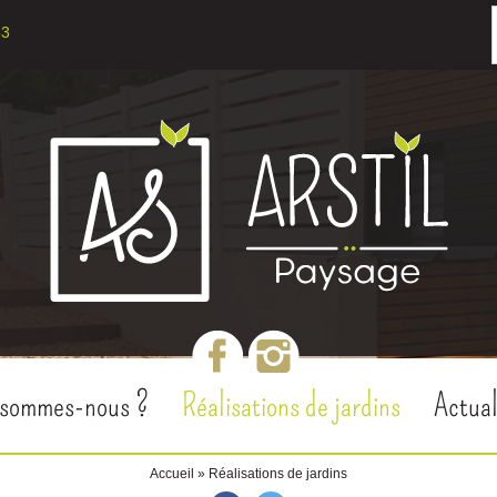
53
 sommes-nous ?
Réalisations de jardins
Actual
Accueil
» Réalisations de jardins