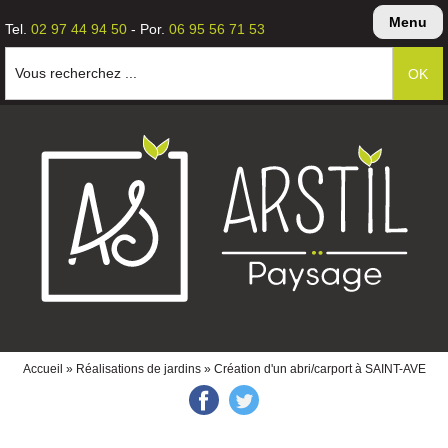
Menu
Tel.
02 97 44 94 50
- Por.
06 95 56 71 53
Vous recherchez ...
Accueil
»
Réalisations de jardins
» Création d'un abri/carport à SAINT-AVE