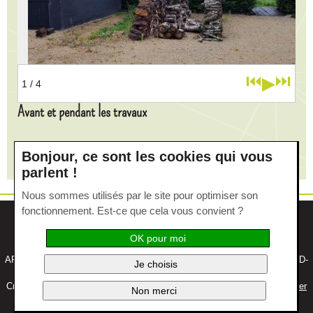
⏮
⏭
▶
1
/ 4
Avant et pendant les travaux
Un espace non utilisé dont le bois était stocké à l’air libre.
Bonjour, ce sont les cookies qui vous
Compactage d’un tout venant au sol.
parlent !
Nous sommes utilisés par le site pour optimiser son
fonctionnement. Est-ce que cela vous convient ?
Cookies
|
Actualités
|
Mentions légales
|
Nous contacter
OK pour moi
ARSTIL Paysage - ZA de Kerovel - 3 Rue du 8 Mai 1945 – 56 390 GRAND-
Je choisis
CHAMP –
02 97 44 94 50
Création site Internet -
Edelweiss Studio
/ Création graphique -
Mon Atelier
Non merci
Coloré