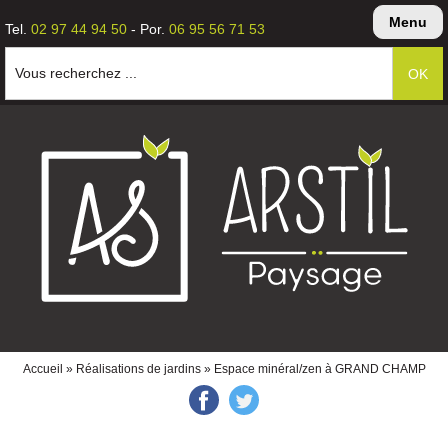
Menu
Tel.
02 97 44 94 50
- Por.
06 95 56 71 53
Vous recherchez ...
Accueil
»
Réalisations de jardins
» Espace minéral/zen à GRAND CHAMP