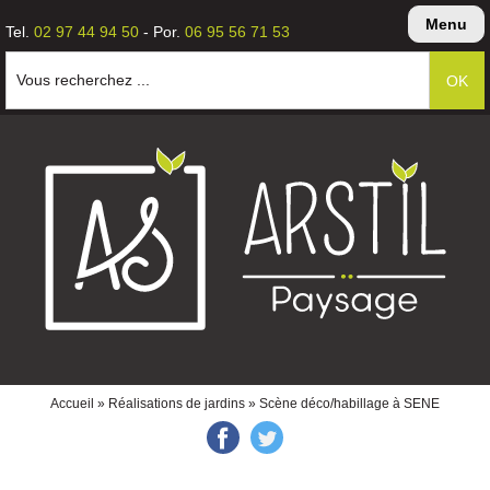
Menu
Tel.
02 97 44 94 50
- Por.
06 95 56 71 53
Vous recherchez ...
Accueil
»
Réalisations de jardins
» Scène déco/habillage à SENE