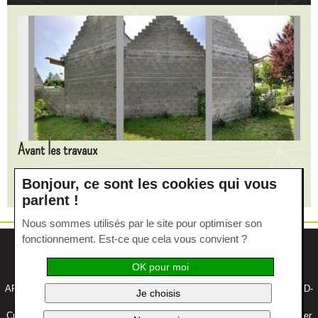
Avant les travaux
Bonjour, ce sont les cookies qui vous
Un pignon de 5ml au-devant de la baie vitrée et de la terrasse.
parlent !
Nous sommes utilisés par le site pour optimiser son
fonctionnement. Est-ce que cela vous convient ?
Cookies
|
Actualités
|
Mentions légales
|
Nous contacter
OK pour moi
ARSTIL Paysage - ZA de Kerovel - 3 Rue du 8 Mai 1945 – 56 390 GRAND-
Je choisis
CHAMP –
02 97 44 94 50
Création site Internet -
Edelweiss Studio
/ Création graphique -
Mon Atelier